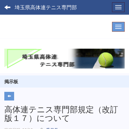
埼玉県高体連テニス専門部
Toggl
掲示板
高体連テニス専門部規定（改訂
版１７）について