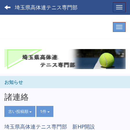
埼玉県高体連テニス専門部
Toggl
お知らせ
諸連絡
古い投稿順
1件
埼玉県高体連テニス専門部 新HP開設