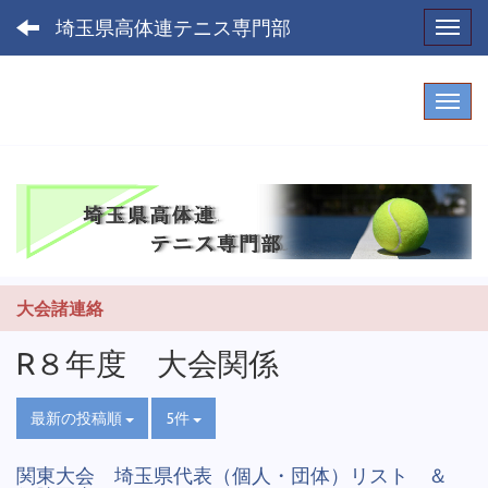
埼玉県高体連テニス専門部
Toggl
大会諸連絡
R８年度 大会関係
最新の投稿順
5件
関東大会 埼玉県代表（個人・団体）リスト ＆