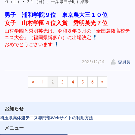
０（土）・２１（日）、千葉県白子町）結果
男子 浦和学院９位 東京農大三１０位
女子 山村学園４位入賞 秀明英光７位
山村学園と秀明英光は、令和８年３月の「全国選抜高校テ
ニス大会」（福岡県博多市）に出場決定
おめでとうございます
2025/12/24
委員長
«
1
2
3
4
5
6
»
お知らせ
埼玉県高体連テニス専門部Webサイトの利用方法
メニュー