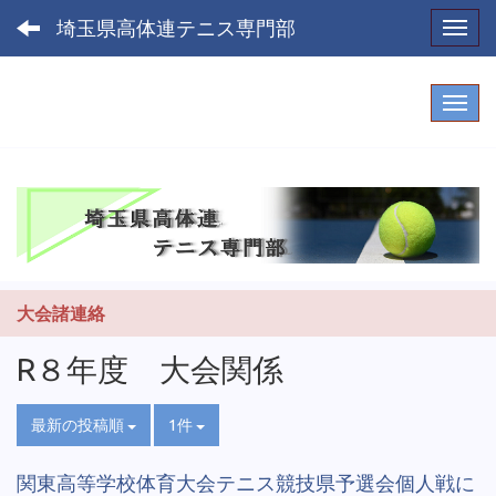
埼玉県高体連テニス専門部
Toggl
大会諸連絡
R８年度 大会関係
最新の投稿順
1件
関東高等学校体育大会テニス競技県予選会個人戦に