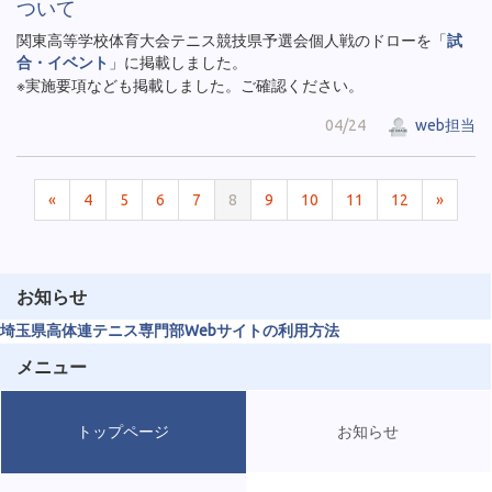
ついて
関東高等学校体育大会テニス競技県予選会個人戦のドローを「
試
合・イベント
」に掲載しました。
※実施要項なども掲載しました。ご確認ください。
04/24
web担当
«
4
5
6
7
8
9
10
11
12
»
お知らせ
埼玉県高体連テニス専門部Webサイトの利用方法
メニュー
トップページ
お知らせ