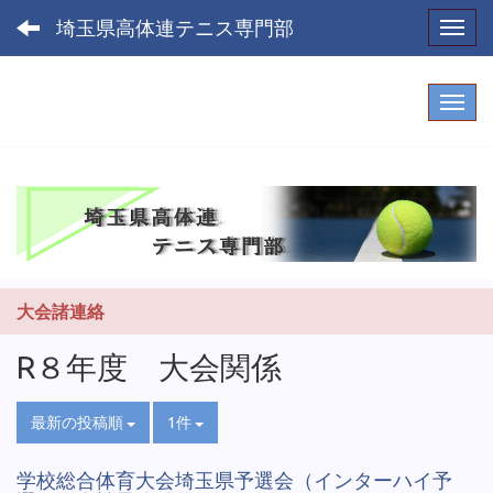
埼玉県高体連テニス専門部
Toggl
大会諸連絡
R８年度 大会関係
最新の投稿順
1件
学校総合体育大会埼玉県予選会（インターハイ予