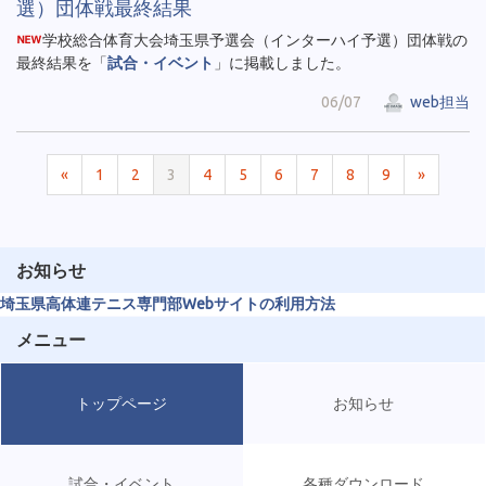
選）団体戦最終結果
学校総合体育大会埼玉県予選会（インターハイ予選）団体戦の
最終結果を「
試合・イベント
」に掲載しました。
06/07
web担当
«
1
2
3
4
5
6
7
8
9
»
お知らせ
埼玉県高体連テニス専門部Webサイトの利用方法
メニュー
トップページ
お知らせ
試合・イベント
各種ダウンロード