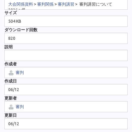
大会関係資料
>
審判関係
>
審判講習
>
審判講習について
2026.pdf
サイズ
504 KB
ダウンロード回数
820
説明
作成者
審判
作成日
06/12
更新者
審判
更新日
06/12