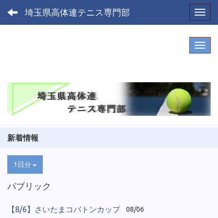
埼玉県高体連テニス専門部
Toggl
新着情報
1日分
パブリック
【8/6】さいたまコバトンカップ
08/06