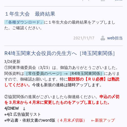
１年生大会 最終結果
「各種ダウンロード」
に１年生大会の最終結果をアップしまし
た。ご確認ください。
2021/11/17
web担当
R4埼玉関東大会役員の先生方へ［埼玉関東関係］
3/26更新
①関東準備委員会（3/25）は、御協力ありがとうございました。
関係資料は
［常任委員のページ］→［R4埼玉関東関係］
にありま
すので、御確認お願いします。特に
競技部の【ＲＵ必携】は熟読
してください。
今後も新規の連絡は随時アップします。
②協賛関係の進展がございましたら御連絡ください。
申込の〆切
を３月末から４月末に変更したものをアップし直しました。
4/2NEW ↓
※4/2 広告協賛リスト
※申込書・依頼文書のword版
（４月末〆切版）
←新規アップ