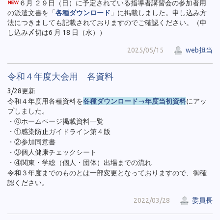
６月 ２９日（日）に予定されている指導者講習会の参加者用
の派遣文書を「
各種ダウンロード
」に掲載しました。申し込み方
法につきましても記載されておりますのでご確認ください。（申
し込み〆切は6 月 18 日（水））
2025/05/15
web担当
令和４年度大会用 各資料
3/28更新
令和４年度用各種資料を
各種ダウンロード→年度当初資料
にアッ
プしました。
・⓪ホームページ掲載資料一覧
・①感染防止ガイドライン第４版
・②参加同意書
・③個人健康チェックシート
・④関東・学総（個人・団体）出場までの流れ
令和３年度までのものとは一部変更となっておりますので、御確
認ください。
2022/03/28
委員長