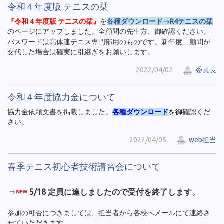
令和４年度版 テニスの栞
『令和４年度版 テニスの栞』
を
各種ダウンロード→R4テニスの栞
のページにアップしました。全顧問の先生方、御確認ください。
パスワードは高体連テニス専門部用のものです。新年度、顧問が
交代した場合は確実に引継ぎをお願いします。
2022/04/02
委員長
令和４年度協力金について
協力金依頼文書を掲載しました。
各種ダウンロード
を御
確認くだ
さい。
2022/04/05
web担当
春季テニス初心者技術講習会について
5/18 定員に達しましたので受付を終了します。
⇒
参加の可否につきましては、担当者から各校へメールにて連絡さ
せていただきます。