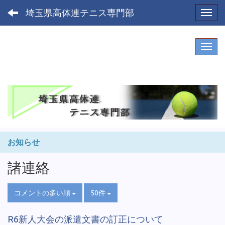
埼玉県高体連テニス専門部
Toggl
お知らせ
諸連絡
コメントの多い順
50件
R6新人大会の派遣文書の訂正について