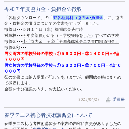
令和７年度協力金・負担金の徴収
「各種ダウンロード」の「
R7各種資料→協力金•負担金
」に、協力
金・負担金の徴収についての文書をアップしました。
徴収日･･･５月１４日（水）顧問総会受付時
対象校･･･今年度部員がいる（＝学校登録をした）すべての学校
徴収金･･･
①「協力金」＋②「全国高体連テニス専門部負担金」
徴収金額･･･
男女両方の学校登録の学校→①５６００円＋②１４００円＝合計
７０００円
男女片方の学校登録の学校→①５３００円＋②７００円＝合計６
０００円
②の文書には納入期限が記してありますが、顧問総会時にまとめ
て徴収します。
金額を十分確認のうえ、お支払いください。
2025/04/27
委員長
春季テニス初心者技術講習会について
春季テニス初心者技術講習会の案内の内容に変更がありましたの