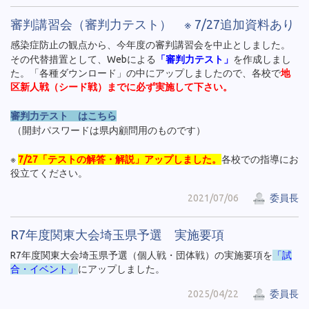
審判講習会（審判力テスト） ※ 7/27追加資料あり
感染症防止の観点から、今年度の審判講習会を中止としました。
その代替措置として、Webによる
「審判力テスト」
を作成しまし
た。「各種ダウンロード」の中にアップしましたので、各校で
地
区新人戦（シード戦）までに必ず実施して下さい。
審判力テスト はこちら
（開封パスワードは県内顧問用のものです）
※
7/27「テストの解答・解説」アップしました。
各校での指導にお
役立てください。
2021/07/06
委員長
R7年度関東大会埼玉県予選 実施要項
R7年度関東大会埼玉県予選（個人戦・団体戦）の実施要項を
「試
合・イベント」
にアップしました。
2025/04/22
委員長