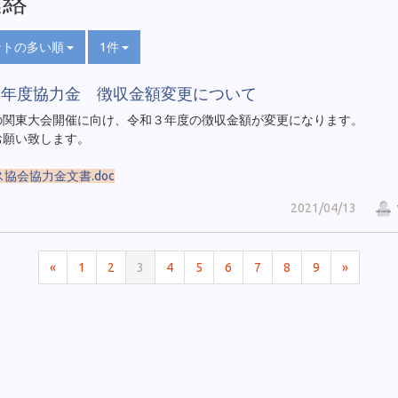
連絡
ントの多い順
1件
３年度協力金 徴収金額変更について
の関東大会開催に向け、令和３年度の徴収金額が変更になります。
お願い致します。
ス協会協力金文書.doc
2021/04/13
«
1
2
3
4
5
6
7
8
9
»