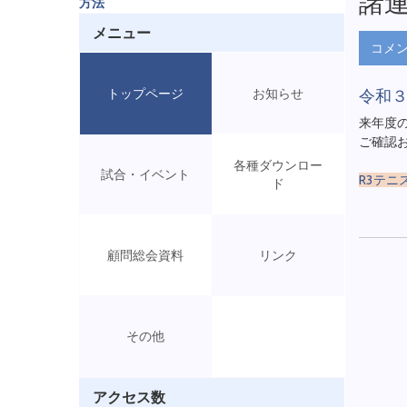
諸
方法
メニュー
コメ
トップページ
お知らせ
令和
来年度
ご確認
各種ダウンロー
試合・イベント
R3テニ
ド
顧問総会資料
リンク
その他
アクセス数