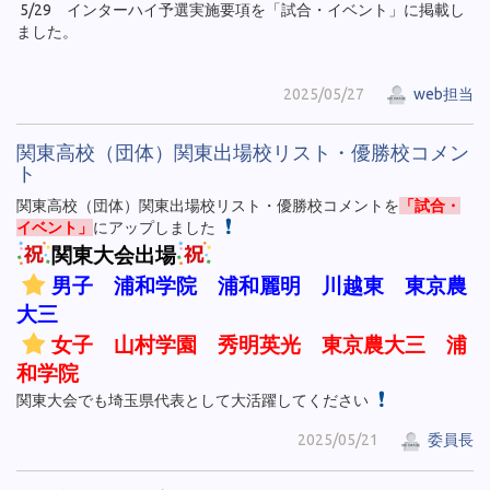
5/29 インターハイ予選実施要項を「試合・イベント」に掲載し
ました。
2025/05/27
web担当
関東高校（団体）関東出場校リスト・優勝校コメン
ト
関東高校（団体）関東出場校リスト・優勝校コメントを
「試合・
イベント」
にアップしました
関東大会出場
男子 浦和学院 浦和麗明 川越東 東京農
大三
女子 山村学園 秀明英光 東京農大三 浦
和学院
関東大会でも埼玉県代表として大活躍してください
2025/05/21
委員長