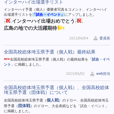
インターハイ出場選手リスト
インターハイ予選（個人）優勝者写真＆コメント、インターハイ
出場選手リストを
「試合・イベント」
にアップしました。
インターハイ出場おめでとう
広島の地での大活躍期待
2025/06/04
委員長
全国高校総体埼玉県予選（個人戦）最終結果
全国高校総体埼玉県予選（個人戦）の最終結果を「
試合・イベ
ント
」に掲載しました。
2025/06/02
web担当
全国高校総体埼玉県予選（個人戦）、全国高校総体
埼玉県予選（団体戦）について
個人戦
全国高校総体埼玉県予選（
）のドロー、全国高校総体埼玉
団体戦
県予選（
）のドロー、大会表紙などを「試合・イベント」
に掲載しました。