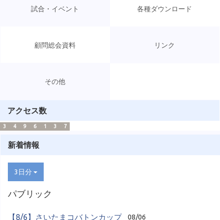
試合・イベント
各種ダウンロード
顧問総会資料
リンク
その他
アクセス数
3
4
9
6
1
3
7
新着情報
3日分
パブリック
【8/6】さいたまコバトンカップ
08/06